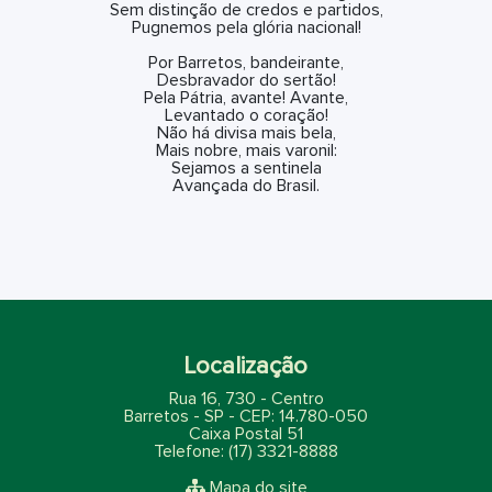
Sem distinção de credos e partidos,
Pugnemos pela glória nacional!
Por Barretos, bandeirante,
Desbravador do sertão!
Pela Pátria, avante! Avante,
Levantado o coração!
Não há divisa mais bela,
Mais nobre, mais varonil:
Sejamos a sentinela
Avançada do Brasil.
Localização
Rua 16, 730 - Centro
Barretos - SP - CEP: 14.780-050
Caixa Postal 51
Telefone: (17) 3321-8888
Mapa do site