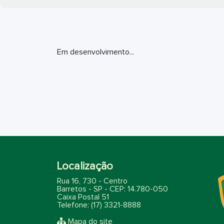
Em desenvolvimento...
Localização
Rua 16, 730 - Centro
Barretos - SP - CEP: 14.780-050
Caixa Postal 51
Telefone: (17) 3321-8888
Mapa do site