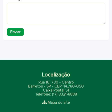
Enviar
Localização
Rua 16, 730 - Centro
Barretos - SP - CEP: 14.780-050
Caixa Postal 51
Telefone: (17) 3321-8888
Mapa do site