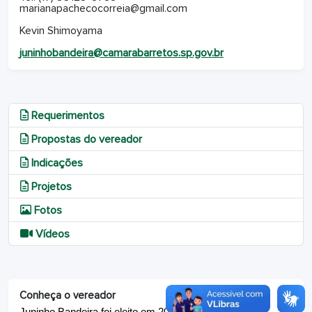
marianapachecocorreia@gmail.com
Kevin Shimoyama
juninhobandeira@camarabarretos.sp.gov.br
Requerimentos
Propostas do vereador
Indicações
Projetos
Fotos
Vídeos
Conheça o vereador